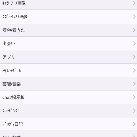
ｷｬﾗ･ｱﾆﾒ画像
ﾛｺﾞ･ｲﾗｽﾄ画像
着ﾒﾛ/着うた
出会い
アプリ
占い/ｹﾞｰﾑ
芸能/音楽
chat/掲示板
ｼｮｯﾋﾟﾝｸﾞ
ﾌﾞﾛｸﾞ/日記