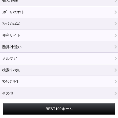
個人/趣味
ｽﾎﾟｰﾂ/ﾌｧﾝｻｲﾄ
ﾌｧｯｼｮﾝ/ｺｽﾒ
便利サイト
懸賞/小遣い
メルマガ
検索/ﾘﾝｸ集
ﾗﾝｷﾝｸﾞｻｲﾄ
その他
BEST100ホーム